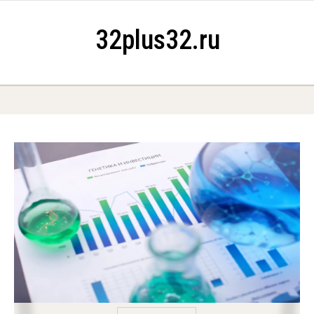
Skip to content
32plus32.ru