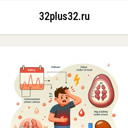
Skip to content
32plus32.ru