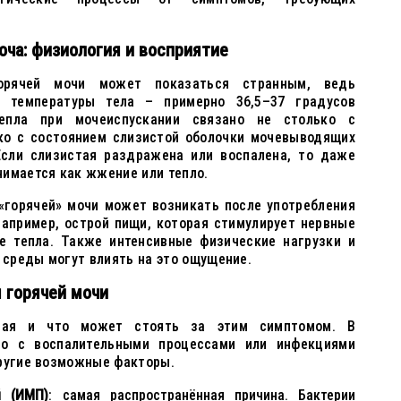
ча: физиология и восприятие
орячей мочи может показаться странным, ведь
 температуры тела – примерно 36,5–37 градусов
тепла при мочеиспускании связано не столько с
ько с состоянием слизистой оболочки мочевыводящих
Если слизистая раздражена или воспалена, то даже
нимается как жжение или тепло.
«горячей» мочи может возникать после употребления
например, острой пищи, которая стимулирует нервные
ие тепла. Также интенсивные физические нагрузки и
среды могут влиять на это ощущение.
 горячей мочи
ячая и что может стоять за этим симптомом. В
но с воспалительными процессами или инфекциями
другие возможные факторы.
й (ИМП)
: самая распространённая причина. Бактерии