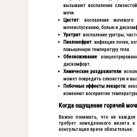
вызывают воспаление слизистой
мочи.
Цистит
: воспаление мочевого
мочеиспусканию, болью и диском
Уретрит
: воспаление уретры, час
Пиелонефрит
: инфекция почек, к
повышенную температуру тела.
Обезвоживание
: концентрирова
дискомфорт.
Химические раздражители
: испо
может повредить слизистую и вы
Побочные эффекты лекарств
: не
изменяют восприятие температур
Когда ощущение горячей мочи
Важно понимать, что не каждое
требует немедленного визита к
консультация врача обязательна: